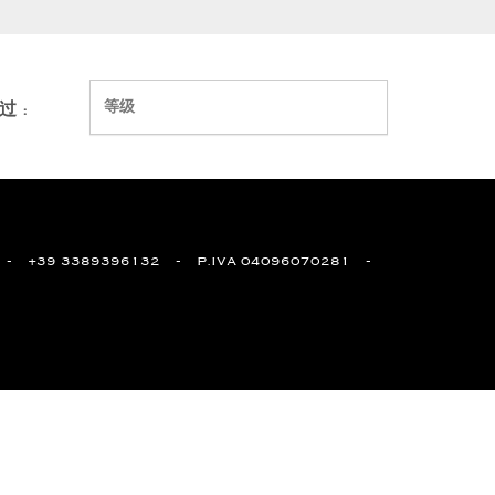
Sort
by
等级
过 :
:
+39 3389396132
P.IVA 04096070281