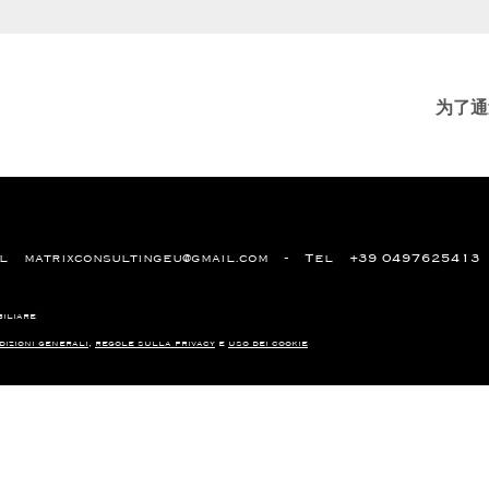
为了通
il
matrixconsultingeu@gmail.com
Tel
+39 0497625413
biliare
dizioni generali
,
regole sulla privacy
e
uso dei cookie