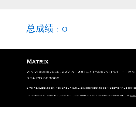
总成绩 :
0
Matrix
Via Vigonovese, 227 A - 35127 Padova (PD)
Ma
REA PD 363080
Sito realizzato da Fox Group s.r.l sincronizzato con
Gestionale Immo
L'accesso al sito e il suo utilizzo implicano l'accettazione delle
con