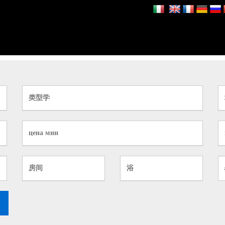
类型学
цена мин
房间
浴