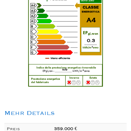
A4
0.3
2
n/d
2
Mehr Details
Preis
359.000 €