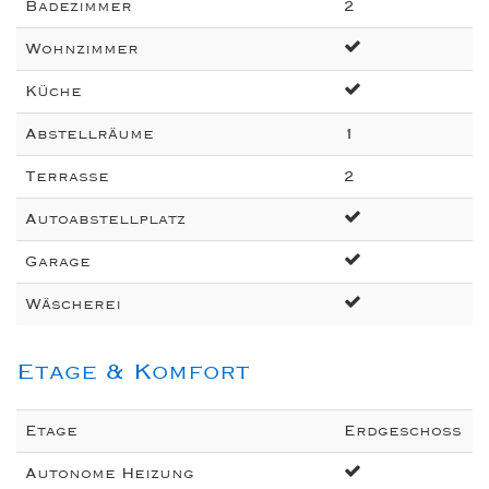
Badezimmer
2
Wohnzimmer
Küche
Abstellräume
1
Terrasse
2
Autoabstellplatz
Garage
Wäscherei
Etage & Komfort
Etage
Erdgeschoss
Autonome Heizung