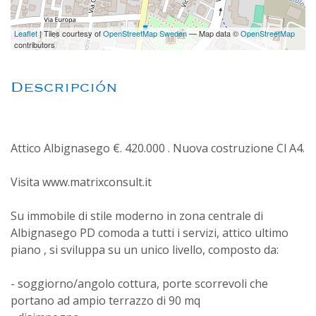
Leaflet
| Tiles courtesy of
OpenStreetMap Sweden
— Map data ©
OpenStreetMap
contributors
Descripción
Attico Albignasego €. 420.000 . Nuova costruzione Cl A4.
Visita www.matrixconsult.it
Su immobile di stile moderno in zona centrale di
Albignasego PD comoda a tutti i servizi, attico ultimo
piano , si sviluppa su un unico livello, composto da:
- soggiorno/angolo cottura, porte scorrevoli che
portano ad ampio terrazzo di 90 mq