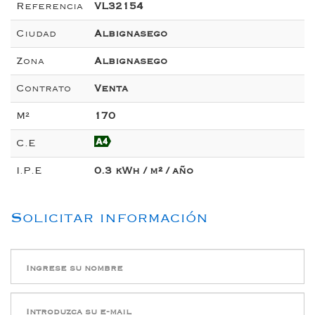
Referencia
VL32154
Ciudad
Albignasego
Zona
Albignasego
Contrato
Venta
M²
170
C.E
I.P.E
0.3 kWh / m² / año
Solicitar información