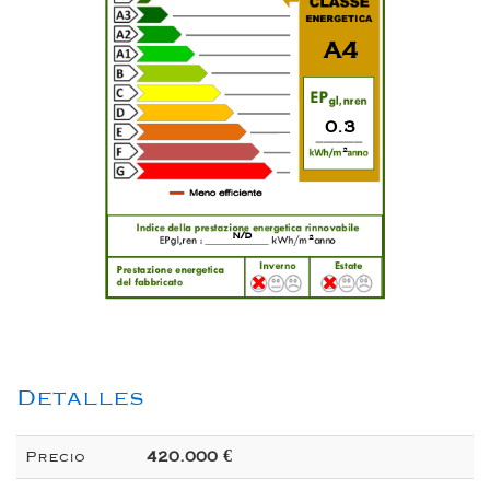
A4
0.3
2
n/d
2
Detalles
Precio
420.000 €