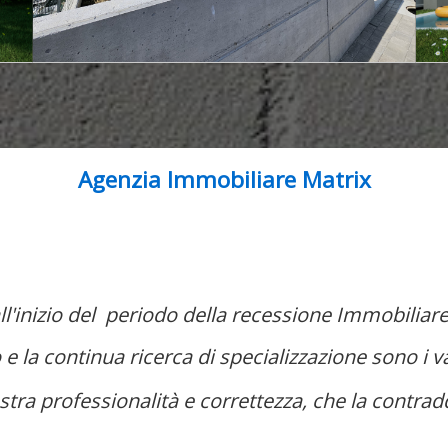
e codevigo zona giono 56 mq cl a4
Villa noventa padovana su un unico livello cl a4
Noventa Padovana
Agenzia Immobiliare Matrix
510.000 €
47
l'inizio del periodo della recessione Immobiliare
e la continua ricerca di specializzazione sono i v
stra professionalità e correttezza, che la contraddi