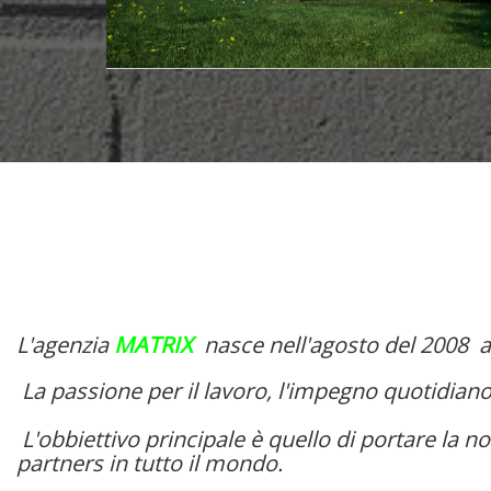
Trifamiliare noventa padovana su un unico livello giardino 500 ...
Bifamiliar
Codevigo
320.000 €
L'agenzia
MATRIX
nasce nell'agosto del 2008 al
La passione per il lavoro, l'impegno quotidiano 
L'obbiettivo principale è quello di portare la no
partners in tutto il mondo.