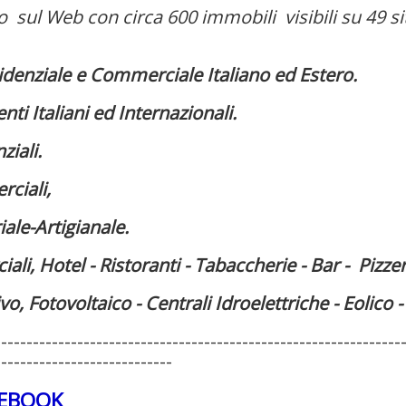
ul Web con circa 600 immobili visibili su 49 siti 
denziale e Commerciale Italiano ed Estero.
i Italiani ed Internazionali.
iali.
ciali,
ale-Artigianale.
i, Hotel - Ristoranti - Tabaccherie - Bar - Pizzer
, Fotovoltaico - Centrali Idroelettriche - Eolico 
----------------------------------------------------------------
----------------------------
CEBOOK