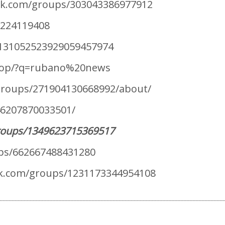
ok.com/groups/303043386977912
/224119408
713105252392905
9457974
/top/?q=rubano%20news
groups/271904130668992/about/
46207870033501/
roups/1349623715369517
ups/662667488431280
k.com/groups/1231173344954108
-----------------------------------------------------------------------------------------------------------------------------------------------------