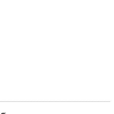
-------------------------------------------------------------------------------------------------------------------------------------------------