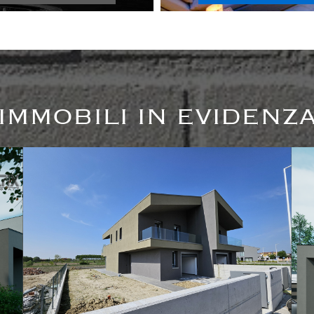
IMMOBILI IN EVIDENZ
+3
3