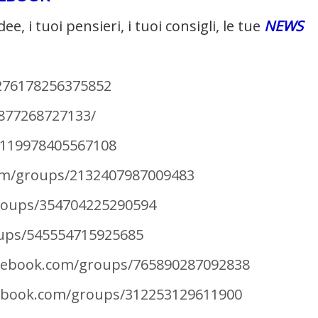
dee, i tuoi pensieri, i tuoi consigli, le tue
NEWS
276178256375852
877268727133/
/119978405567108
com/groups/2132407987009483
roups/354704225290594
oups/545554715925685
acebook.com/groups/765890287092838
cebook.com/groups/312253129611900