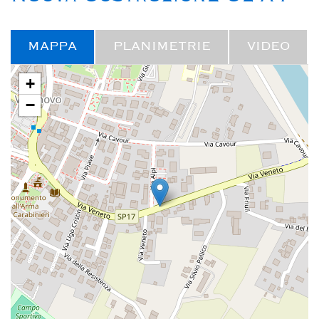
MAPPA
PLANIMETRIE
VIDEO
+
−