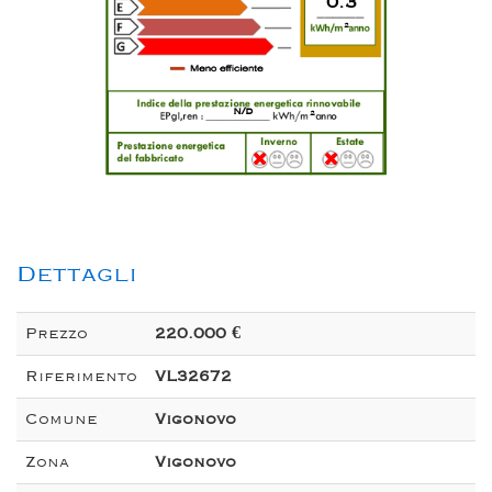
0.3
2
n/d
2
Dettagli
Prezzo
220.000 €
Riferimento
VL32672
Comune
Vigonovo
Zona
Vigonovo