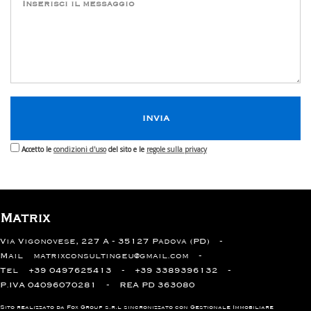
Accetto le
condizioni d'uso
del sito e le
regole sulla privacy
Matrix
Via Vigonovese, 227 A - 35127 Padova (PD)
Mail
matrixconsultingeu@gmail.com
Tel
+39 0497625413
+39 3389396132
P.IVA 04096070281
REA PD 363080
Sito realizzato da Fox Group s.r.l sincronizzato con
Gestionale Immobiliare