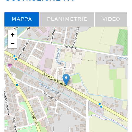
MAPPA
PLANIMETRIE
VIDEO
+
−