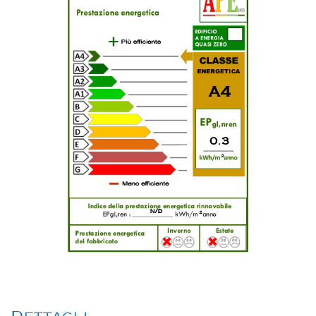
A4
0.3
2
n/d
2