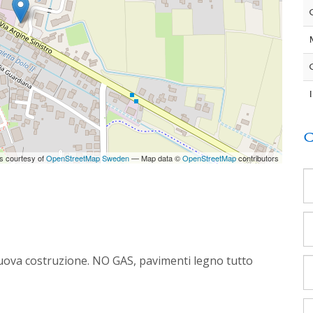
C
es courtesy of
OpenStreetMap Sweden
— Map data ©
OpenStreetMap
contributors
Nuova costruzione. NO GAS, pavimenti legno tutto