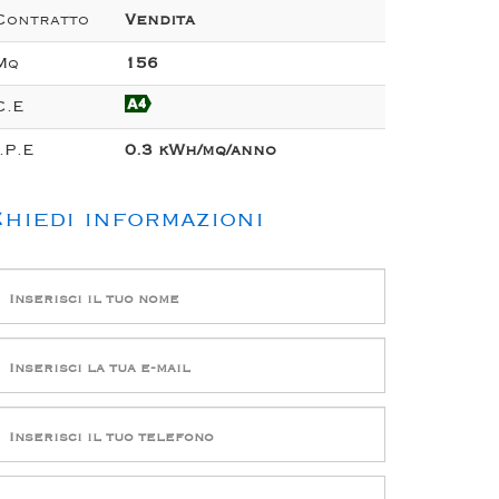
Contratto
Vendita
Mq
156
C.E
I.P.E
0.3 kWh/mq/anno
hiedi informazioni