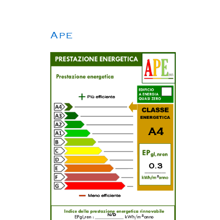
Ape
A4
0.3
2
n/d
2