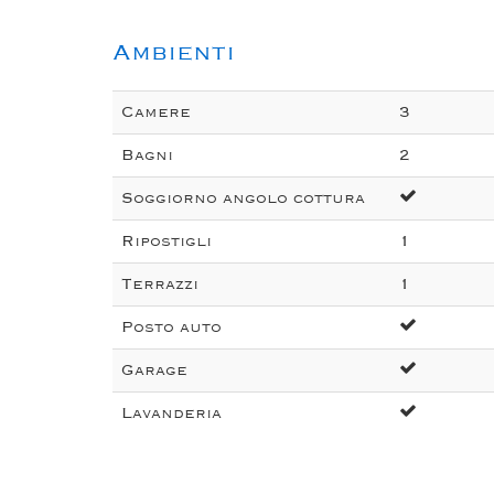
Ambienti
Camere
3
Bagni
2
Soggiorno angolo cottura
Ripostigli
1
Terrazzi
1
Posto auto
Garage
Lavanderia