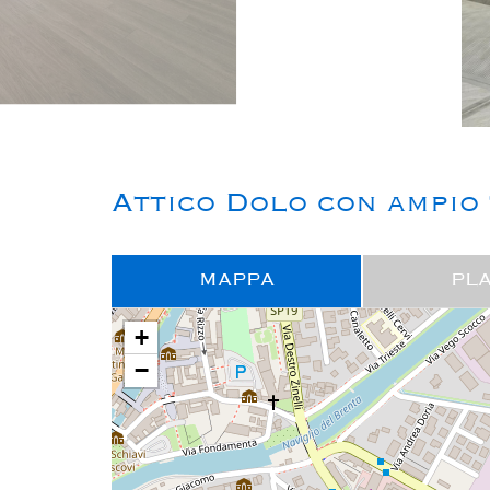
Attico Dolo con ampio
MAPPA
PL
+
−