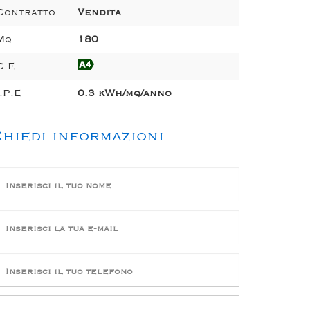
Contratto
Vendita
Mq
180
C.E
I.P.E
0.3 kWh/mq/anno
hiedi informazioni