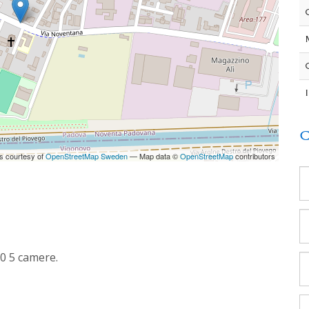
C
es courtesy of
OpenStreetMap Sweden
— Map data ©
OpenStreetMap
contributors
0 5 camere.