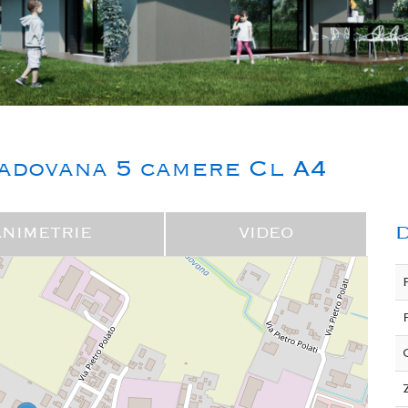
adovana 5 camere Cl A4
D
ANIMETRIE
VIDEO