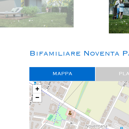
Bifamiliare Noventa P
MAPPA
PL
+
−