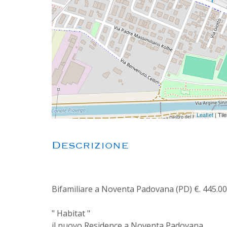
Leaflet
| Til
Descrizione
Bifamiliare a Noventa Padovana (PD) €. 445.00
" Habitat "
il nuovo Residence a Noventa Padovana