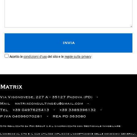
Accetto le
condizioni d'uso
del sito e le
regole sulla privacy
Matrix
Via Vigonovese, 227 A - 35127 Padova (PD)
Mail
matrixconsultingeu@gmail.com
Tel
+39 0497625413
+39 3389396132
P.IVA 04096070281
REA PD 363080
Sito realizzato da Fox Group s.r.l sincronizzato con
Gestionale Immobiliare
L'accesso al sito e il suo utilizzo implicano l'accettazione delle
condizioni generali
,