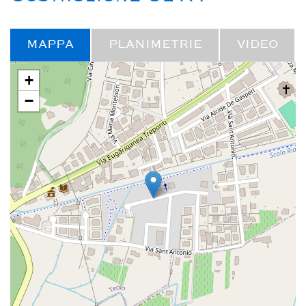
MAPPA
PLANIMETRIE
VIDEO
+
−