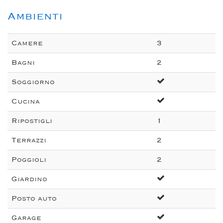
Ambienti
Camere
3
Bagni
2
Soggiorno
Cucina
Ripostigli
1
Terrazzi
2
Poggioli
2
Giardino
Posto auto
Garage