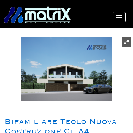
Bifamiliare Teolo Nuova
Costruzione Cl A4