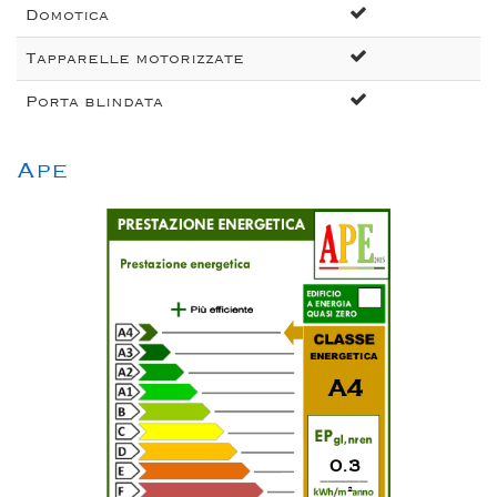
Domotica
Tapparelle motorizzate
Porta blindata
Ape
A4
0.3
2