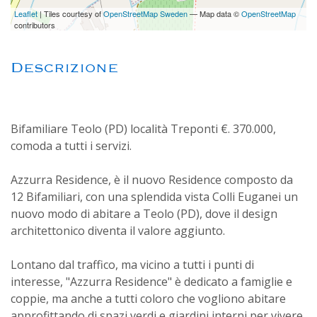
Leaflet
| Tiles courtesy of
OpenStreetMap Sweden
— Map data ©
OpenStreetMap
contributors
Descrizione
Bifamiliare Teolo (PD) località Treponti €. 370.000,
comoda a tutti i servizi.
Azzurra Residence, è il nuovo Residence composto da
12 Bifamiliari, con una splendida vista Colli Euganei un
nuovo modo di abitare a Teolo (PD), dove il design
architettonico diventa il valore aggiunto.
Lontano dal traffico, ma vicino a tutti i punti di
interesse, "Azzurra Residence" è dedicato a famiglie e
coppie, ma anche a tutti coloro che vogliono abitare
approfittando di spazi verdi e giardini interni per vivere