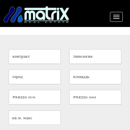
контракт
типология
город
площадь
Prezzo min
Prezzo max