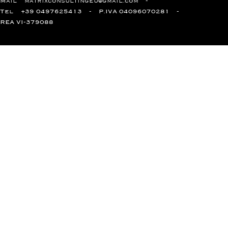
Mail
matrixconsultingeu@gmail.com
Tel
+39 0497625413
P.IVA 04096070281
REA VI-379088