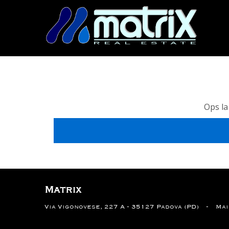
Ops la
Matrix
Via Vigonovese, 227 A - 35127 Padova (PD)
Ma