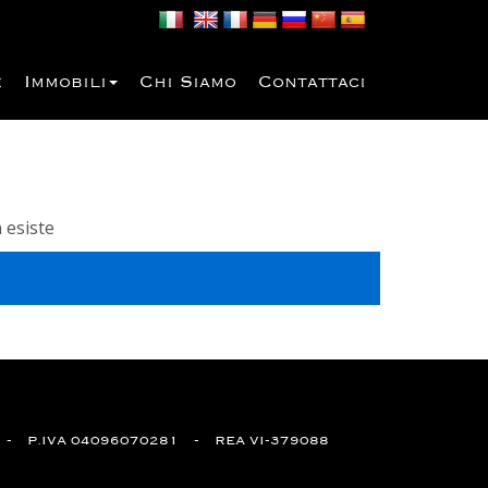
e
Immobili
Chi Siamo
Contattaci
 esiste
P.IVA 04096070281
REA VI-379088