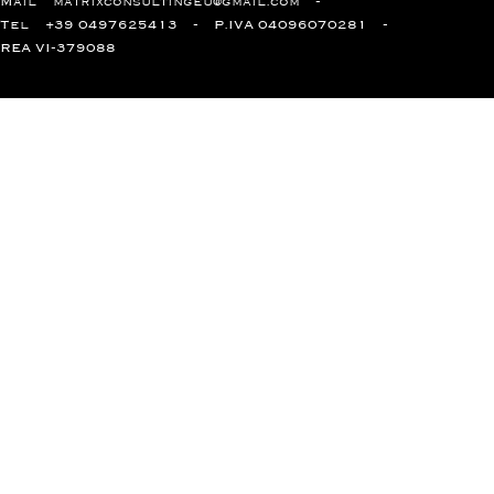
Mail
matrixconsultingeu@gmail.com
Tel
+39 0497625413
P.IVA 04096070281
REA VI-379088