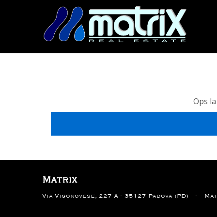
Ops la
Matrix
Via Vigonovese, 227 A - 35127 Padova (PD)
Ma