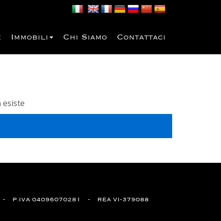
e
Immobili
Chi Siamo
Contattaci
 esiste
P.IVA 04096070281
REA VI-379088