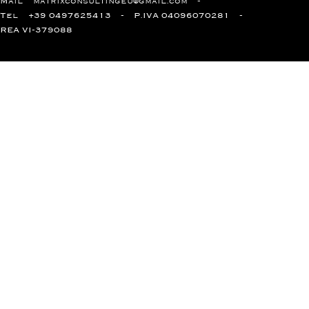
Mail
matrixconsultingeu@gmail.com
Tel
+39 0497625413
P.IVA 04096070281
REA VI-379088