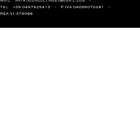
Mail
matrixconsultingeu@gmail.com
Tel
+39 0497625413
P.IVA 04096070281
REA VI-379088