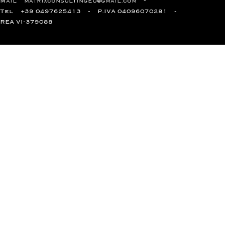
Mail
matrixconsultingeu@gmail.com
Tel
+39 0497625413
P.IVA 04096070281
REA VI-379088