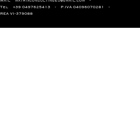
Mail
matrixconsultingeu@gmail.com
Tel
+39 0497625413
P.IVA 04096070281
REA VI-379088