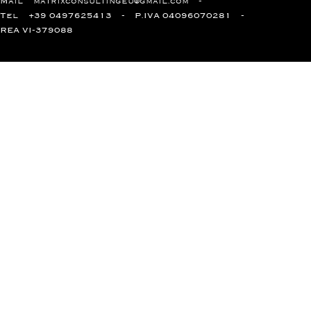
Mail
matrixconsultingeu@gmail.com
Tel
+39 0497625413
P.IVA 04096070281
REA VI-379088