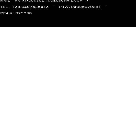
Mail
matrixconsultingeu@gmail.com
Tel
+39 0497625413
P.IVA 04096070281
REA VI-379088