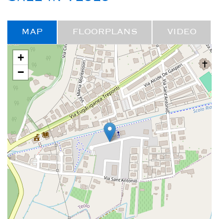
MAP
FLOORPLANS
VIDEO
+
−