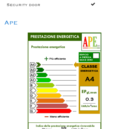
Security door
Ape
A4
0.3
2
n/d
2