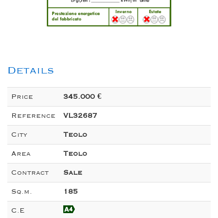
Details
Price
345.000 €
Reference
VL32687
City
Teolo
Area
Teolo
Contract
Sale
Sq.m.
185
C.E