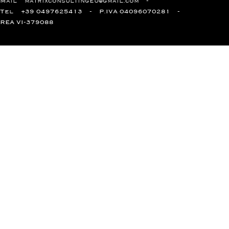
Mail
matrixconsultingeu@gmail.com
Tel
+39 0497625413
P.IVA 04096070281
REA VI-379088