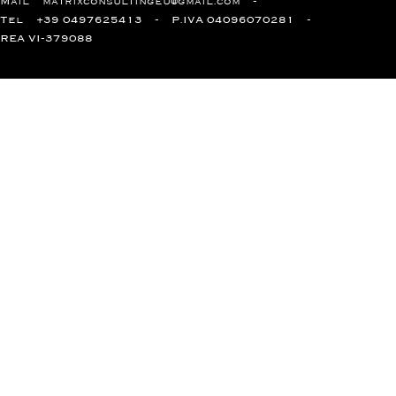
Mail
matrixconsultingeu@gmail.com
Tel
+39 0497625413
P.IVA 04096070281
REA VI-379088