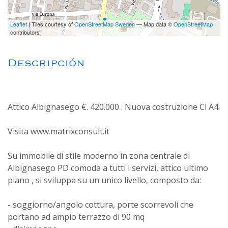
Leaflet
| Tiles courtesy of
OpenStreetMap Sweden
— Map data ©
OpenStreetMap
contributors
Descripción
Attico Albignasego €. 420.000 . Nuova costruzione Cl A4.
Visita www.matrixconsult.it
Su immobile di stile moderno in zona centrale di
Albignasego PD comoda a tutti i servizi, attico ultimo
piano , si sviluppa su un unico livello, composto da:
- soggiorno/angolo cottura, porte scorrevoli che
portano ad ampio terrazzo di 90 mq