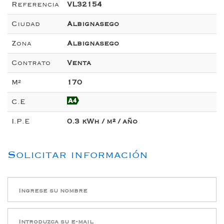
Referencia
VL32154
Ciudad
Albignasego
Zona
Albignasego
Contrato
Venta
M²
170
C.E
I.P.E
0.3 kWh / m² / año
Solicitar información