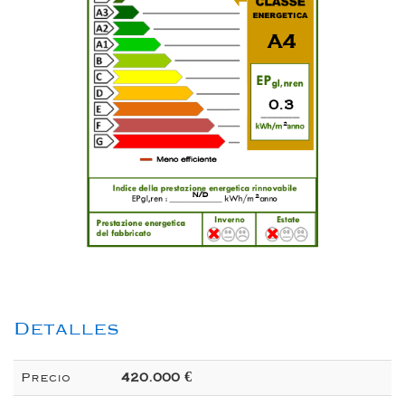
A4
0.3
2
n/d
2
Detalles
Precio
420.000 €