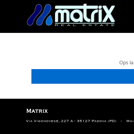
Ops la
Matrix
Via Vigonovese, 227 A - 35127 Padova (PD)
Ma