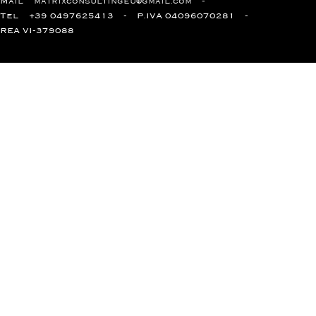
Mail
matrixconsultingeu@gmail.com
Tel
+39 0497625413
P.IVA 04096070281
REA VI-379088