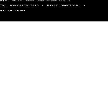
Mail
matrixconsultingeu@gmail.com
Tel
+39 0497625413
P.IVA 04096070281
REA VI-379088