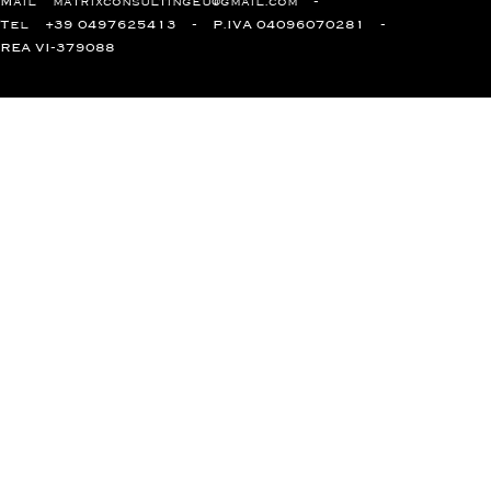
Mail
matrixconsultingeu@gmail.com
Tel
+39 0497625413
P.IVA 04096070281
REA VI-379088