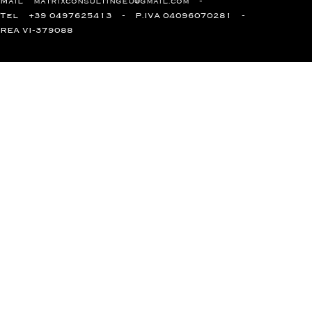
Mail
matrixconsultingeu@gmail.com
Tel
+39 0497625413
P.IVA 04096070281
REA VI-379088