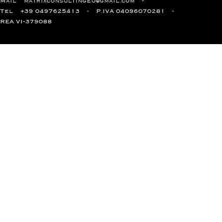
Mail
matrixconsultingeu@gmail.com
Tel
+39 0497625413
P.IVA 04096070281
REA VI-379088