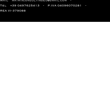
Mail
matrixconsultingeu@gmail.com
Tel
+39 0497625413
P.IVA 04096070281
REA VI-379088