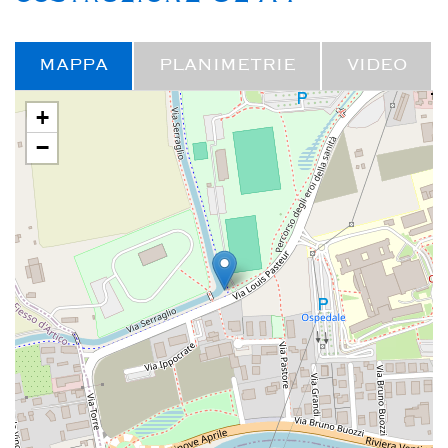
MAPPA
PLANIMETRIE
VIDEO
+
−