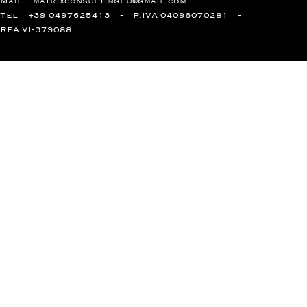
Mail
matrixconsultingeu@gmail.com
Tel
+39 0497625413
P.IVA 04096070281
REA VI-379088