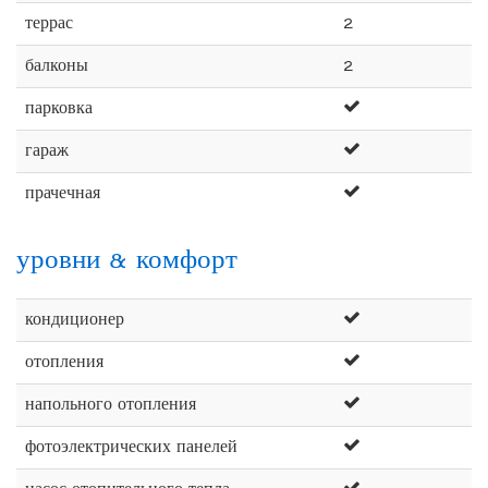
террас
2
балконы
2
парковка
гараж
прачечная
уровни & комфорт
кондиционер
отопления
напольного отопления
фотоэлектрических панелей