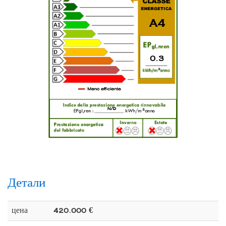
A4
0.3
2
n/d
2
Детали
цена
420.000 €