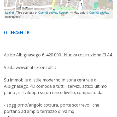
Leaflet
| Tiles courtesy of
OpenStreetMap Sweden
— Map data ©
OpenStreetMap
contributors
описание
Attico Albignasego €. 420.000 . Nuova costruzione Cl A4.
Visita www.matrixconsult.it
Su immobile di stile moderno in zona centrale di
Albignasego PD comoda a tutti i servizi, attico ultimo
piano , si sviluppa su un unico livello, composto da:
- soggiorno/angolo cottura, porte scorrevoli che
portano ad ampio terrazzo di 90 mq