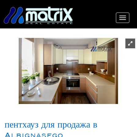
пентхауз для продажа в
Albignasego