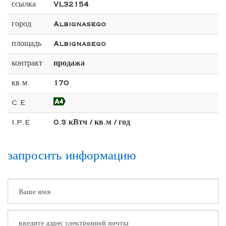
ссылка
VL32154
город
Albignasego
площадь
Albignasego
контракт
продажа
кв.м.
170
C.E
I.P.E
0.3 кВтч / кв.м / год
запросить информацию