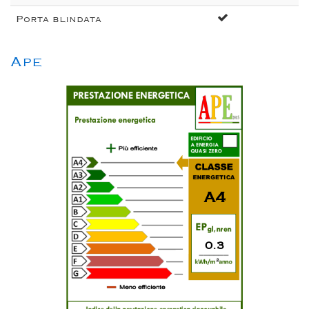
Porta blindata
Ape
A4
0.3
2