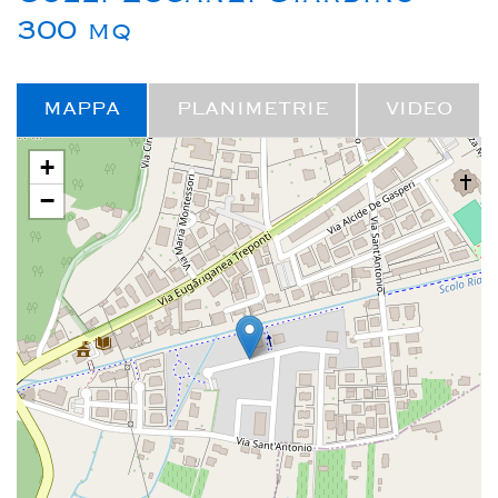
300 mq
MAPPA
PLANIMETRIE
VIDEO
+
−