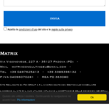
Accetto le
condizioni d'uso
del sito e le
regole sulla privacy
Matrix
Via Vigonovese, 227 A - 35127 Padova (PD)
Mail
matrixconsultingeu@gmail.com
Tel
+39 0497625413
+39 3389396132
P.IVA 04096070281
REA PD 363080
Sito realizzato da Fox Group s.r.l sincronizzato con
Gestionale Immobiliare
L'accesso al sito e il suo utilizzo implicano l'accettazione delle
condizioni generali
,
regole sulla privacy
e
uso dei cookie
Questo sito utilizza i cookies. Continuando la navigazione ne
Ok
accetti l'uso.
Più informazioni