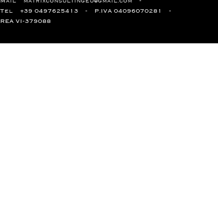
Mail
matrixconsultingeu@gmail.com
Tel
+39 0497625413
P.IVA 04096070281
REA VI-379088