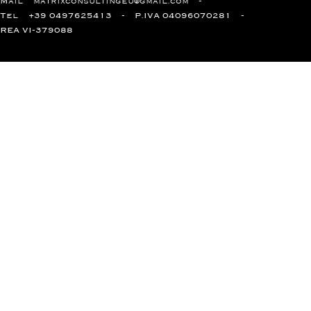
Mail
matrixconsultingeu@gmail.com
Tel
+39 0497625413
P.IVA 04096070281
REA VI-379088