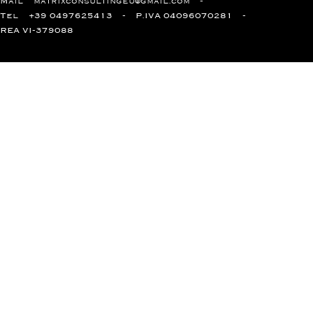
Mail
matrixconsultingeu@gmail.com
Tel
+39 0497625413
P.IVA 04096070281
REA VI-379088