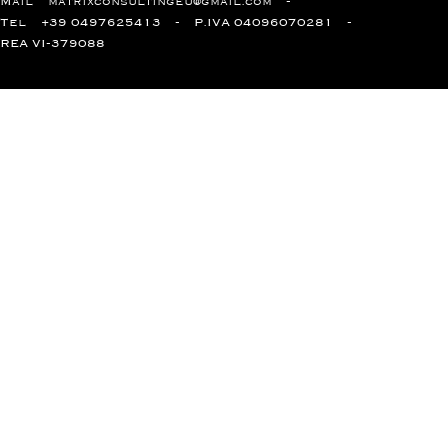
Mail
matrixconsultingeu@gmail.com
Tel
+39 0497625413
P.IVA 04096070281
REA VI-379088