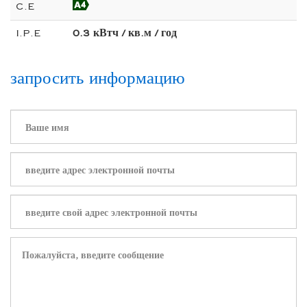
C.E
I.P.E
0.3 кВтч / кв.м / год
запросить информацию