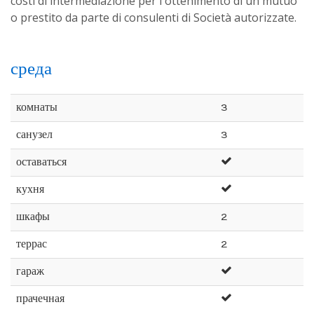
costi di intermediazione per l'ottenimento di un mutuo
o prestito da parte di consulenti di Società autorizzate.
среда
комнаты
3
санузел
3
оставаться
кухня
шкафы
2
террас
2
гараж
прачечная