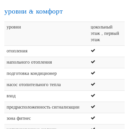
уровни & комфорт
уровни
цокольный
этаж , первый
этаж
отопления
напольного отопления
подготовка кондиционер
насос отопительного тепла
вход
предрасположенность сигнализации
зона фитнес