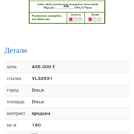
n/d
2
Детали
цена
435.000 €
ссылка
VL32631
город
Dolo
площадь
Dolo
контракт
продажа
кв.м.
160