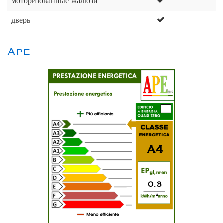
моторизованные жалюзи
дверь
Ape
A4
0.3
2