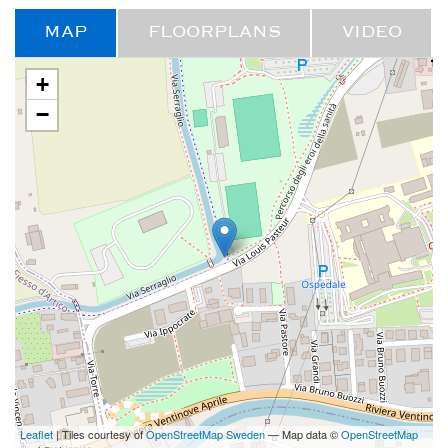
MAP
FLOORPLANS
VIDEO
+
−
Leaflet
| Tiles courtesy of
OpenStreetMap Sweden
— Map data ©
OpenStreetMap