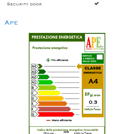
Security door
Ape
A4
0.3
2
n/d
2