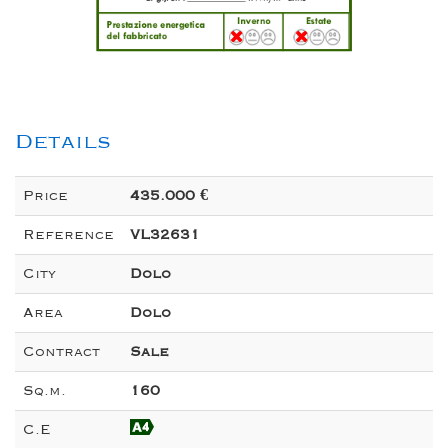
Details
Price
435.000 €
Reference
VL32631
City
Dolo
Area
Dolo
Contract
Sale
Sq.m.
160
C.E